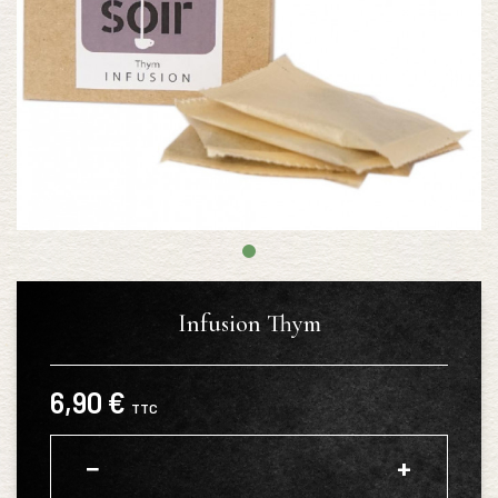
Infusion Thym
6,90 €
TTC
−
+