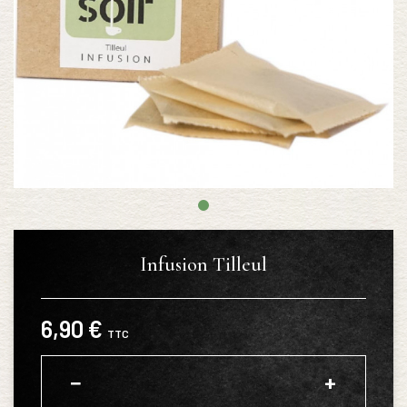
Infusion Tilleul
6,90 €
TTC
−
+