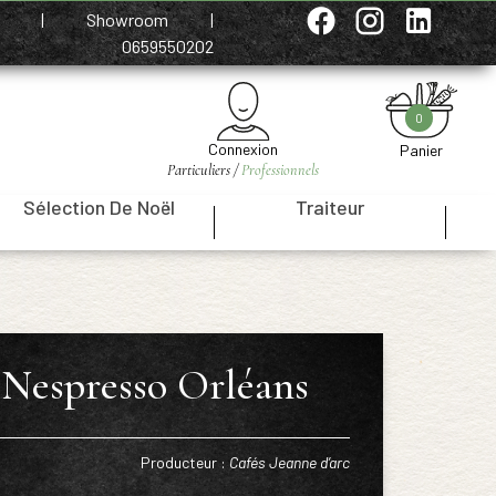
e
|
Showroom
|
0659550202
0
Connexion
Panier
Particuliers /
Professionnels
Sélection De Noël
Traiteur
|
|
 Nespresso Orléans
Producteur :
Cafés Jeanne d’arc