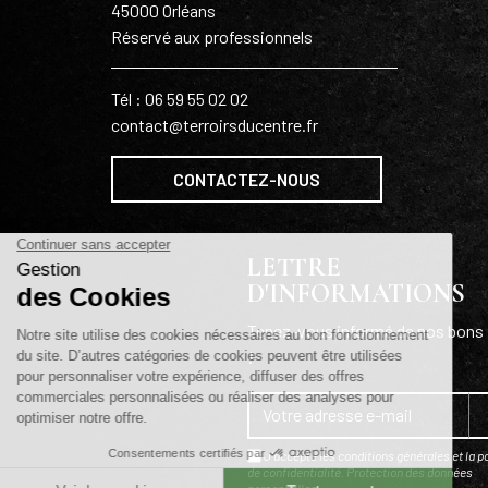
45000 Orléans
Réservé aux professionnels
Tél : 06 59 55 02 02
contact@terroirsducentre.fr
CONTACTEZ-NOUS
LETTRE
D'INFORMATIONS
Tenez-vous informé de nos bons 
!
J'accepte les conditions générales et la po
de confidentialité.
Protection des données
personnelles
.