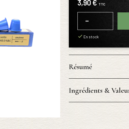
3,90 €
TTC
−
+
En stock
Résumé
Ingrédients & Valeur