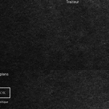
Traiteur
plans
litique