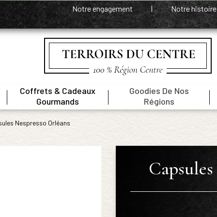
Notre engagement
|
Notre histoir
Coffrets & Cadeaux
Goodies De Nos
|
|
|
Gourmands
Régions
ules Nespresso Orléans
Capsules