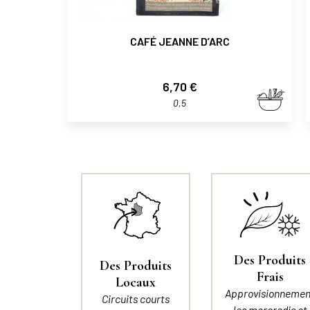
CAFÉ JEANNE D’ARC
Prix
6,70 €
0,5
Des Produits
Des Produits
Frais
Locaux
Approvisionnemen
Circuits courts
les mercredis et