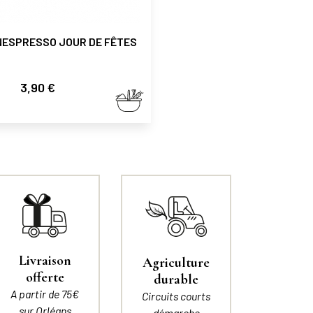
NESPRESSO JOUR DE FÊTES
Prix
3,90 €
Livraison
Agriculture
offerte
durable
A partir de 75€
Circuits courts
sur Orléans
démarche