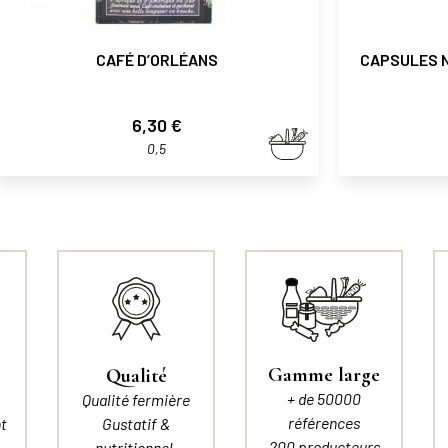
CAFÉ D’ORLÉANS
CAPSULES 
Prix
6,30 €
0,5
Gamme large
Qualité
+ de 50000
Qualité fermière
références
t
Gustatif &
200 producteurs
nutritionnel.