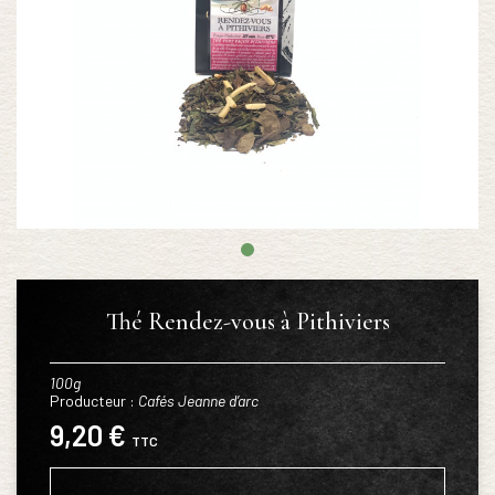
Thé Rendez-vous à Pithiviers
100g
Producteur :
Cafés Jeanne d’arc
9,20 €
TTC