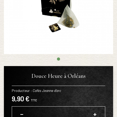
Douce Heure à Orléans
Producteur :
Cafés Jeanne d’arc
9,90 €
TTC
−
+