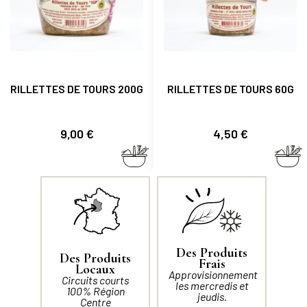
RILLETTES DE TOURS 200G
RILLETTES DE TOURS 60G
Prix
Prix
9,00 €
4,50 €
Des Produits
Des Produits
Frais
Locaux
Approvisionnement
Circuits courts
les mercredis et
100% Région
jeudis.
Centre