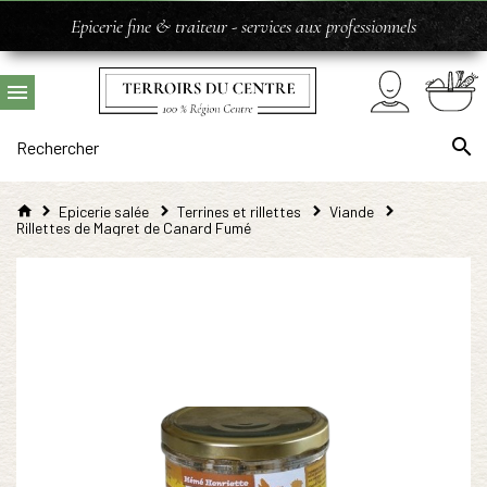
Epicerie fine & traiteur - services aux professionnels
Epicerie salée
Terrines et rillettes
Viande
Rillettes de Magret de Canard Fumé