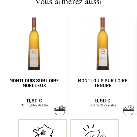
Vous aimerez aussi
MONTLOUIS SUR LOIRE
MONTLOUIS SUR LOIRE
MOELLEUX
TENDRE
Prix
Prix
11,90 €
9,90 €
Soit 18,05 € /le litre
Soit 15,01 € /le litre