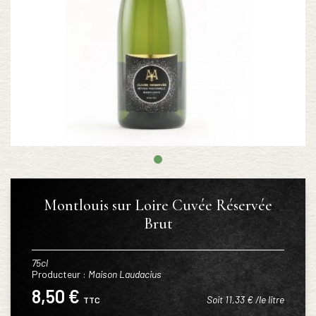
Montlouis sur Loire Cuvée Réservée
Brut
75cl
Producteur :
Maison Laudacius
8,50 €
Soit 11,33 € /le litre
TTC