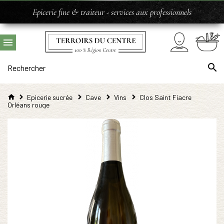
Epicerie fine & traiteur - services aux professionnels
Epicerie sucrée
Cave
Vins
Clos Saint Fiacre
Orléans rouge