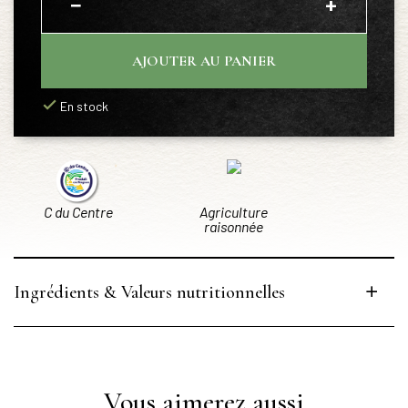
−
+
AJOUTER AU PANIER
En stock
C du Centre
Agriculture
raisonnée
Ingrédients & Valeurs nutritionnelles
Vous aimerez aussi