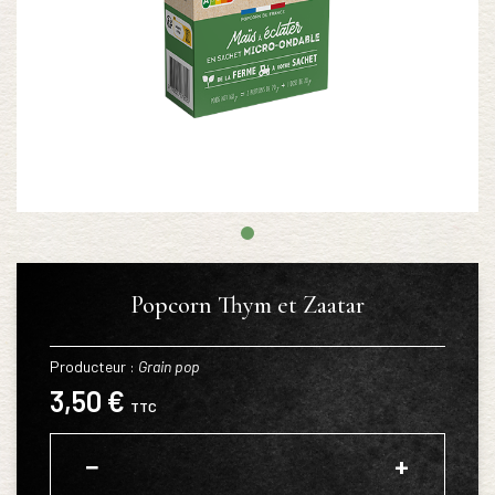
Popcorn Thym et Zaatar
Producteur :
Grain pop
3,50 €
TTC
−
+