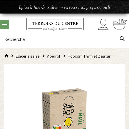
Epicerie fine & traiteur - services aux professionnels
Epicerie salée
Apéritif
Popcorn Thym et Zaatar