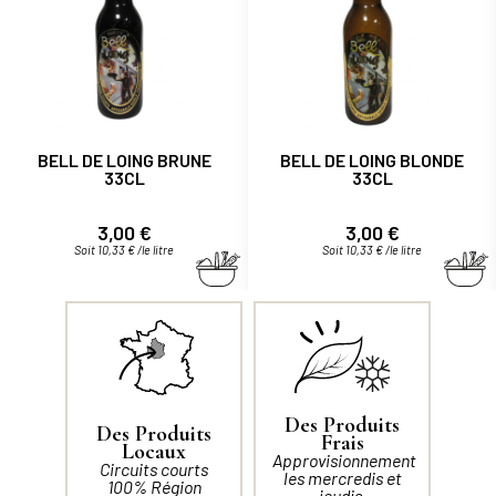
BELL DE LOING BRUNE
BELL DE LOING BLONDE
33CL
33CL
Prix
Prix
3,00 €
3,00 €
Soit 10,33 € /le litre
Soit 10,33 € /le litre
Des Produits
Des Produits
Frais
Locaux
Approvisionnement
Circuits courts
les mercredis et
100% Région
jeudis.