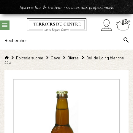
Epicerie fine & traiteur - services aux professionnels
Epicerie sucrée
Cave
Bières
Bell de Loing blanche
33cl