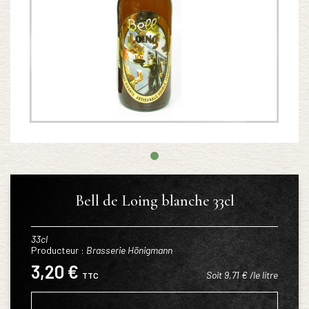
Bell de Loing blanche 33cl
33cl
Producteur :
Brasserie Hönigmann
3,20 €
Soit 9,71 € /le litre
TTC