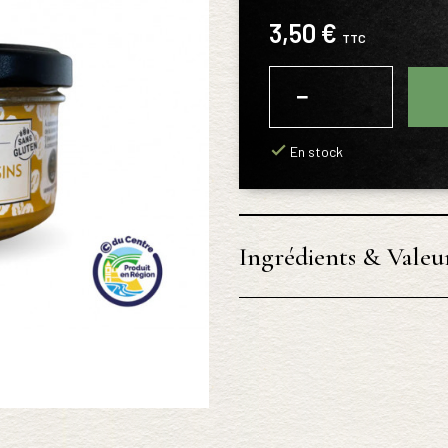
3,50 €
TTC
−
+
En stock
Ingrédients & Valeur