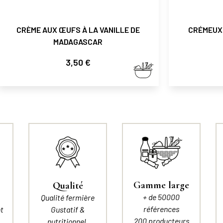
CRÈME AUX ŒUFS À LA VANILLE DE
CRÉMEUX 
MADAGASCAR
Prix
3,50 €
Gamme large
Qualité
+ de 50000
Qualité fermière
références
t
Gustatif &
200 producteurs
nutritionnel.