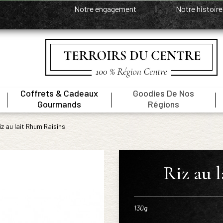
Notre engagement
|
Notre histoir
Coffrets & Cadeaux
Goodies De Nos
|
|
|
Gourmands
Régions
iz au lait Rhum Raisins
Riz au 
130g