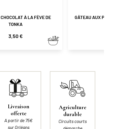
CHOCOLAT À LA FÈVE DE
GÂTEAU AUX PRUNEAUX À
TONKA
Prix
Prix
3,50 €
3,50 €
Livraison
Agriculture
offerte
durable
A partir de 75€
Circuits courts
sur Orléans
démarche