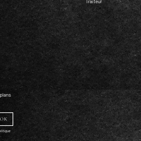
Traiteur
plans
litique