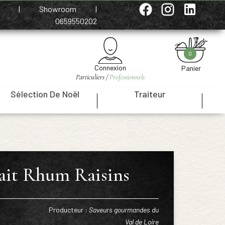
e
|
Showroom
|
0659550202
0
Connexion
Panier
Particuliers /
Professionnels
Sélection De Noël
Traiteur
|
|
lait Rhum Raisins
Producteur :
Saveurs gourmandes du
Val de Loire