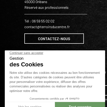
45000 Orléans
Réservé aux professionnels
Tél : 06 59 55 02 02
contact@terroirsducentre.fr
CONTACTEZ-NOUS
LETTRE
D'INFORMATIONS
Tenez-vous informé de nos bons 
!
J'accepte les conditions générales et la po
de confidentialité.
Protection des données
personnelles
.