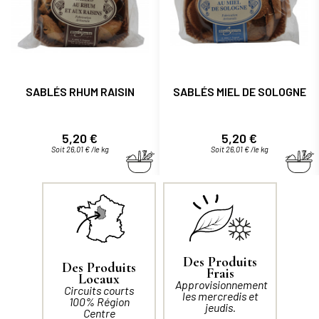
SABLÉS RHUM RAISIN
SABLÉS MIEL DE SOLOGNE
Prix
Prix
5,20 €
5,20 €
Soit 26,01 € /le kg
Soit 26,01 € /le kg
Des Produits
Des Produits
Frais
Locaux
Approvisionnement
Circuits courts
les mercredis et
100% Région
jeudis.
Centre