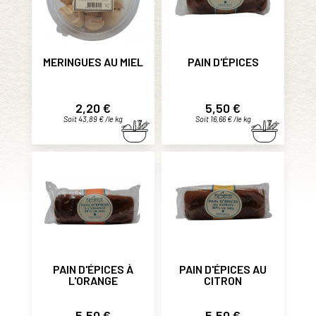
MERINGUES AU MIEL
PAIN D'ÉPICES
Prix
Prix
2,20 €
5,50 €
Soit 43,89 € /le kg
Soit 16,66 € /le kg
PAIN D'ÉPICES À
PAIN D'ÉPICES AU
L'ORANGE
CITRON
Prix
Prix
5,50 €
5,50 €