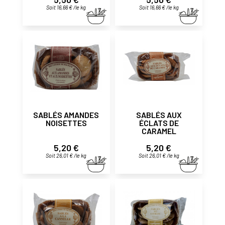
Soit 16,66 € /le kg
Soit 16,66 € /le kg
SABLÉS AMANDES
SABLÉS AUX
NOISETTES
ÉCLATS DE
CARAMEL
Prix
Prix
5,20 €
5,20 €
Soit 26,01 € /le kg
Soit 26,01 € /le kg