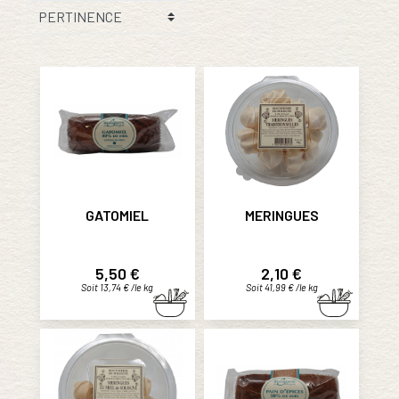
GATOMIEL
MERINGUES
Prix
Prix
5,50 €
2,10 €
Soit 13,74 € /le kg
Soit 41,99 € /le kg