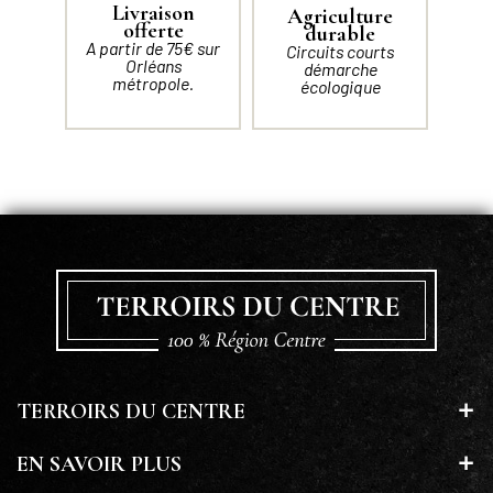
Livraison
Agriculture
offerte
durable
A partir de 75€ sur
Circuits courts
Orléans
démarche
métropole.
écologique
TERROIRS DU CENTRE
EN SAVOIR PLUS