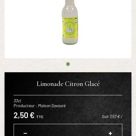
Limonade Citron Glacé
33cl
Producteur :
Maison Savouré
2,50 €
Soit 7,57 € /
TTC
−
+