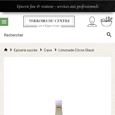
Epicerie fine & traiteur - services aux professionnels
Epicerie sucrée
Cave
Limonade Citron Glacé