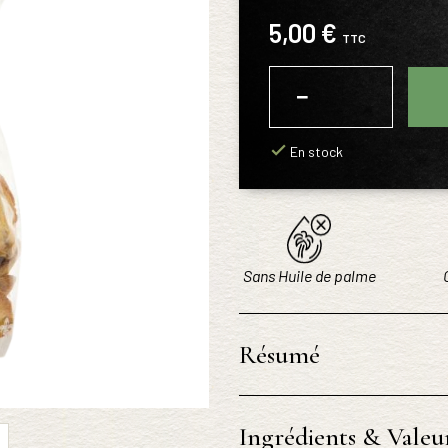
5,00 €
TTC
−
+
En stock
Sans Huile de palme
Résumé
Ingrédients & Valeur