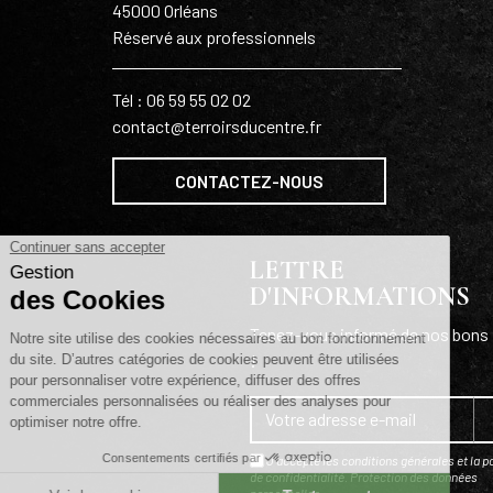
45000 Orléans
Réservé aux professionnels
Tél : 06 59 55 02 02
contact@terroirsducentre.fr
CONTACTEZ-NOUS
LETTRE
D'INFORMATIONS
Tenez-vous informé de nos bons 
!
J'accepte les conditions générales et la po
de confidentialité.
Protection des données
personnelles
.