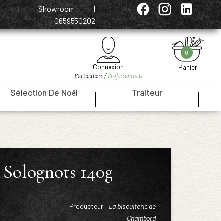
e
|
Showroom
|
0659550202
0
Connexion
Panier
Particuliers /
Professionnels
Sélection De Noël
Traiteur
|
|
 Solognots 140g
Producteur :
La biscuiterie de
Chambord