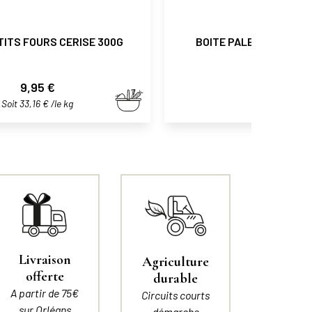
TITS FOURS CERISE 300G
BOITE PALETS SOLOGN
Prix
Prix
9,95 €
9,50 €
Soit 33,16 € /le kg
Livraison
Agriculture
offerte
durable
A partir de 75€
Circuits courts
sur Orléans
démarche