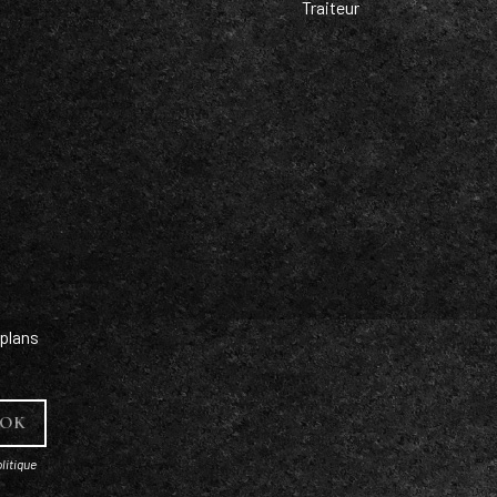
Traiteur
plans
litique