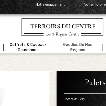
Notre engagement
|
Notre histoir
Coffrets & Cadeaux
Goodies De Nos
|
|
|
Gourmands
Régions
Palets
Sachet de 140g