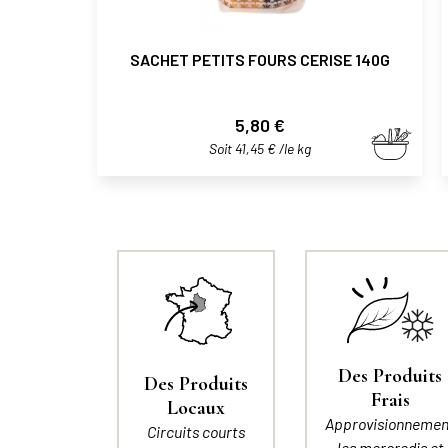
SACHET PETITS FOURS CERISE 140G
Prix
5,80 €
Soit 41,45 € /le kg
Des Produits
Des Produits
Frais
Locaux
Approvisionnemen
Circuits courts
les mercredis et