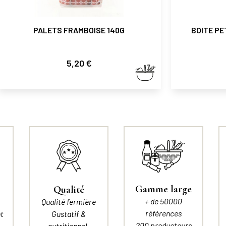
PALETS FRAMBOISE 140G
BOITE PE
Prix
5,20 €
Gamme large
Qualité
+ de 50000
Qualité fermière
références
t
Gustatif &
200 producteurs
nutritionnel.