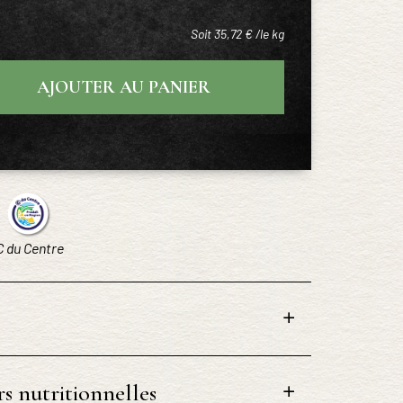
Soit 35,72 € /le kg
AJOUTER AU PANIER
C du Centre
s nutritionnelles