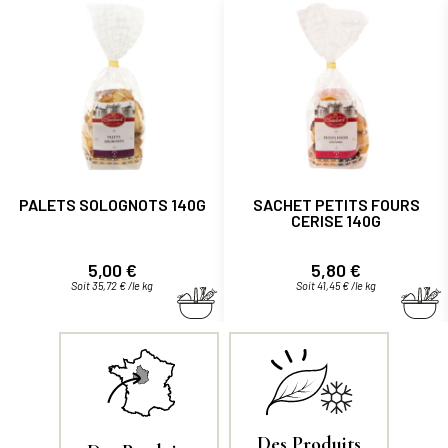
PALETS SOLOGNOTS 140G
SACHET PETITS FOURS
CERISE 140G
Prix
Prix
5,00 €
5,80 €
Soit 35,72 € /le kg
Soit 41,45 € /le kg
Des Produits