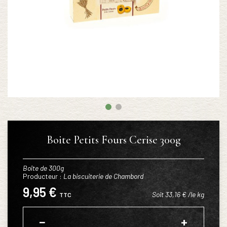
Boite Petits Fours Cerise 300g
Boîte de 300g
Producteur :
La biscuiterie de Chambord
9,95 €
Soit 33,16 € /le kg
TTC
−
+