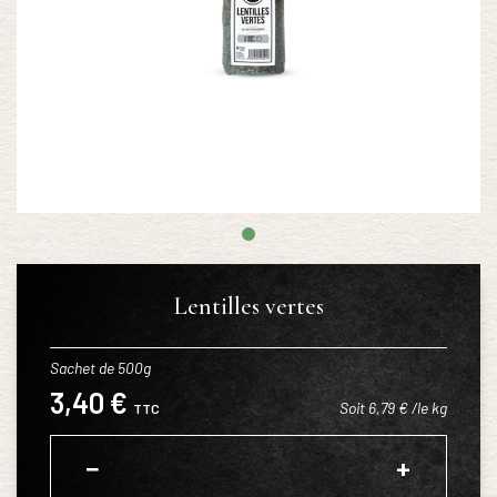
Lentilles vertes
Sachet de 500g
3,40 €
Soit 6,79 € /le kg
TTC
−
+