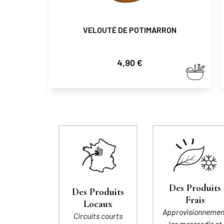
VELOUTÉ DE POTIMARRON
Prix
4,90 €
Des Produits
Des Produits
Frais
Locaux
Approvisionnemen
Circuits courts
les mercredis et