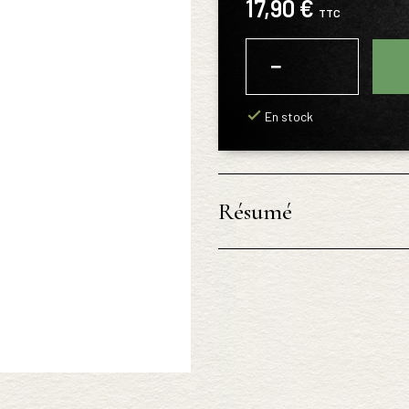
17,90 €
TTC
−
+
En stock
Résumé