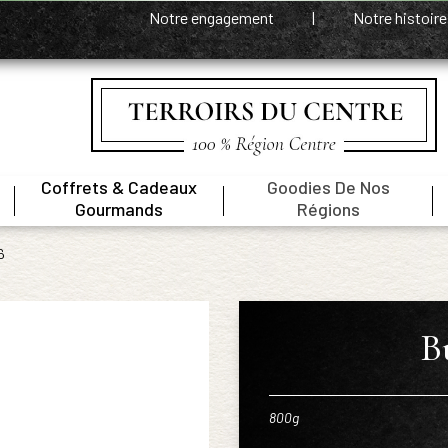
Notre engagement
|
Notre histoir
Coffrets & Cadeaux
Goodies De Nos
|
|
|
Gourmands
Régions
6
B
800g