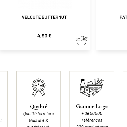
VELOUTÉ BUTTERNUT
PA
Prix
4,90 €
Gamme large
Qualité
+ de 50000
Qualité fermière
références
t
Gustatif &
200 producteurs
nutritionnel.