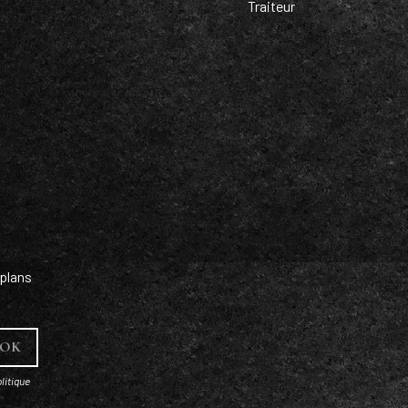
Traiteur
plans
litique