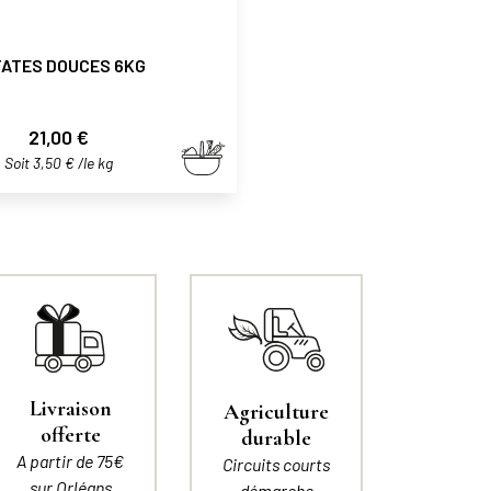
TATES DOUCES 6KG
Prix
21,00 €
Soit 3,50 € /le kg
Livraison
Agriculture
offerte
durable
A partir de 75€
Circuits courts
sur Orléans
démarche