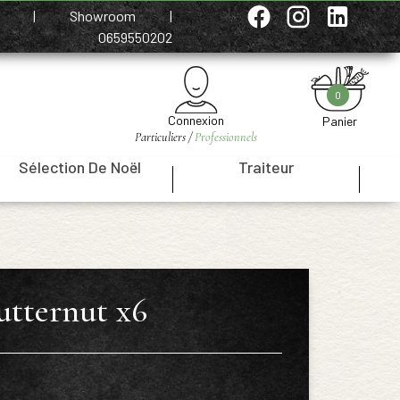
e
|
Showroom
|
0659550202
0
Connexion
Panier
Particuliers /
Professionnels
Sélection De Noël
Traiteur
|
|
utternut x6