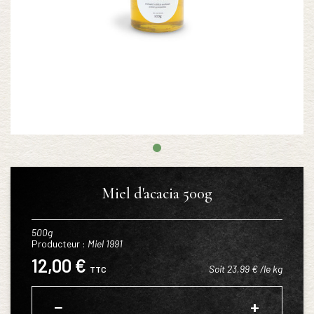
Miel d'acacia 500g
500g
Producteur :
Miel 1991
12,00 €
Soit 23,99 € /le kg
TTC
−
+