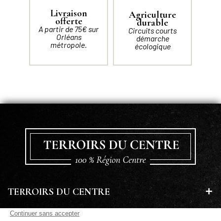
Livraison
Agriculture
offerte
durable
A partir de 75€ sur
Circuits courts
Orléans
démarche
métropole.
écologique
TERROIRS DU CENTRE
EN SAVOIR PLUS