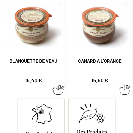
BLANQUETTE DE VEAU
CANARD À L'ORANGE
Prix
Prix
15,40 €
15,50 €
Des Produits