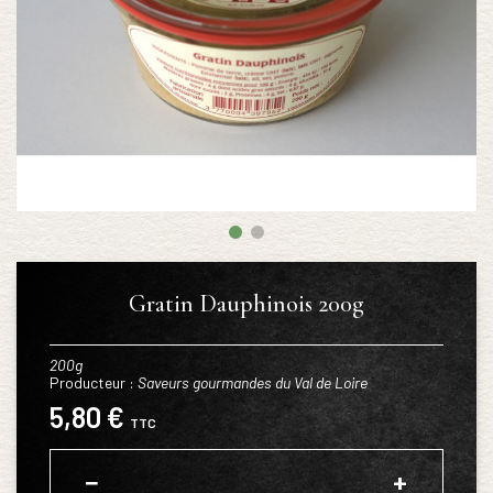
Gratin Dauphinois 200g
200g
Producteur :
Saveurs gourmandes du Val de Loire
5,80 €
TTC
−
+