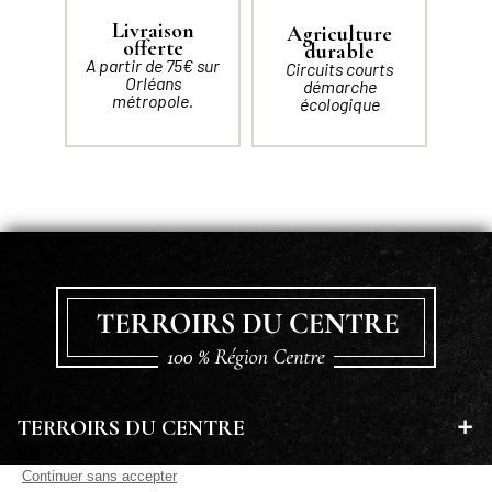
Livraison
Agriculture
offerte
durable
A partir de 75€ sur
Circuits courts
Orléans
démarche
métropole.
écologique
TERROIRS DU CENTRE
EN SAVOIR PLUS