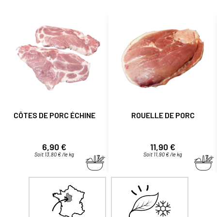
CÔTES DE PORC ÉCHINE
ROUELLE DE PORC
Prix
Prix
6,90 €
11,90 €
Soit 13,80 € /le kg
Soit 11,90 € /le kg