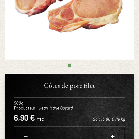
Côtes de porc filet
500g
Producteur :
Jean-Marie Goyard
6,90 €
Soit 13,80 € /le kg
TTC
−
+