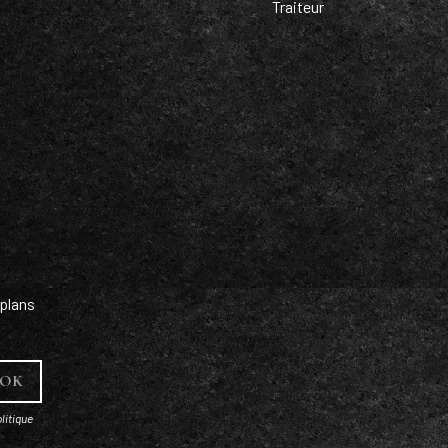
Traiteur
plans
litique