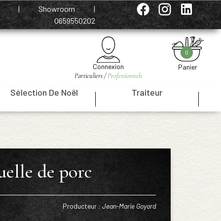
e
|
Showroom
|
0659550202
0
Connexion
Panier
Particuliers /
Professionnels
Sélection De Noël
Traiteur
|
|
elle de porc
Producteur :
Jean-Marie Goyard