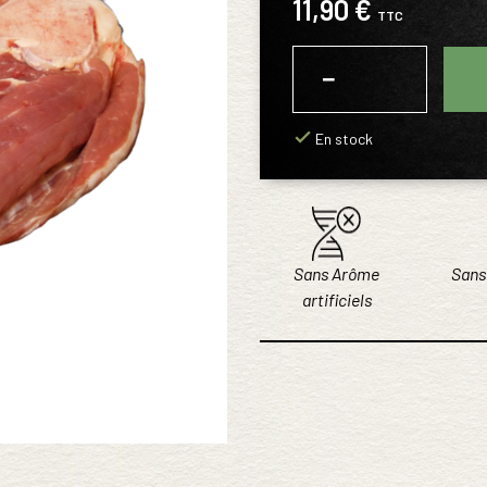
11,90 €
TTC
−
+
En stock
Sans Arôme
Sans
artificiels