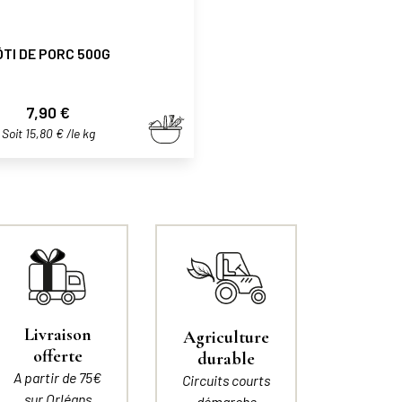
ÔTI DE PORC 500G
Prix
7,90 €
Soit 15,80 € /le kg
Livraison
Agriculture
offerte
durable
A partir de 75€
Circuits courts
sur Orléans
démarche