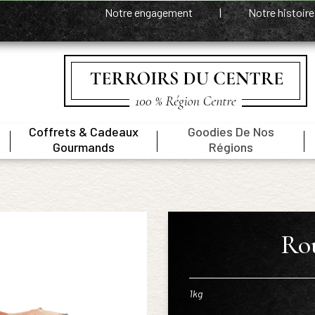
Notre engagement
|
Notre histoir
Coffrets & Cadeaux
Goodies De Nos
|
|
|
Gourmands
Régions
Rou
1kg