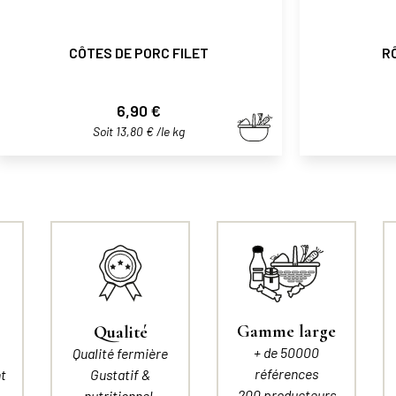
CÔTES DE PORC FILET
R
Prix
6,90 €
Soit 13,80 € /le kg
Gamme large
Qualité
+ de 50000
Qualité fermière
références
t
Gustatif &
200 producteurs
nutritionnel.