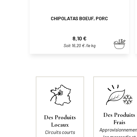
CHIPOLATAS BOEUF, PORC
Prix
8,10 €
Soit 16,20 € /le kg
Des Produits
Des Produits
Frais
Locaux
Approvisionnemen
Circuits courts
les mercredis et