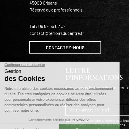
45000 Orléans
Réservé aux professionnels
Tél : 06 59 55 02 02
contact@terroirsducentre.fr
CONTACTEZ-NOUS
LETTRE
D'INFORMATIONS
Tenez-vous informé de nos bons 
!
J'accepte les conditions générales et la po
de confidentialité.
Protection des données
personnelles
.