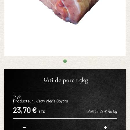
Rôti de porc 1,5kg
1kg5
Producteur :
Jean-Marie Goyard
23,70 €
Soit 15,79 € /le kg
TTC
−
+