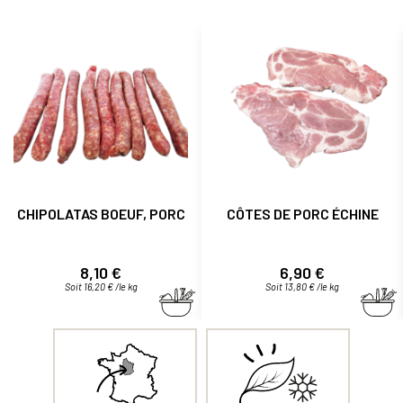
CHIPOLATAS BOEUF, PORC
CÔTES DE PORC ÉCHINE
Prix
Prix
8,10 €
6,90 €
Soit 16,20 € /le kg
Soit 13,80 € /le kg