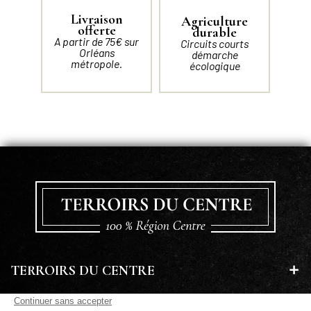
Livraison
Agriculture
offerte
durable
A partir de 75€ sur
Circuits courts
Orléans
démarche
métropole.
écologique
TERROIRS DU CENTRE
EN SAVOIR PLUS