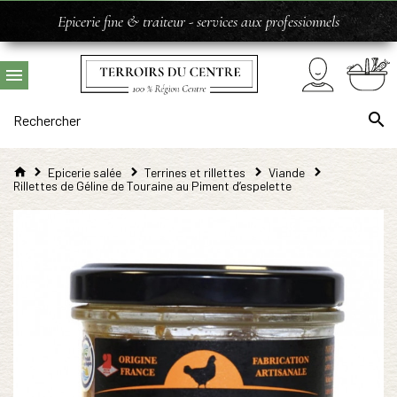
Epicerie fine & traiteur - services aux professionnels
Epicerie salée
Terrines et rillettes
Viande
Rillettes de Géline de Touraine au Piment d’espelette