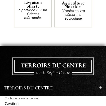
Livraison
Agriculture
offerte
durable
A partir de 75€ sur
Circuits courts
Orléans
démarche
métropole.
écologique
TERROIRS DU CENTRE
EN SAVOIR PLUS