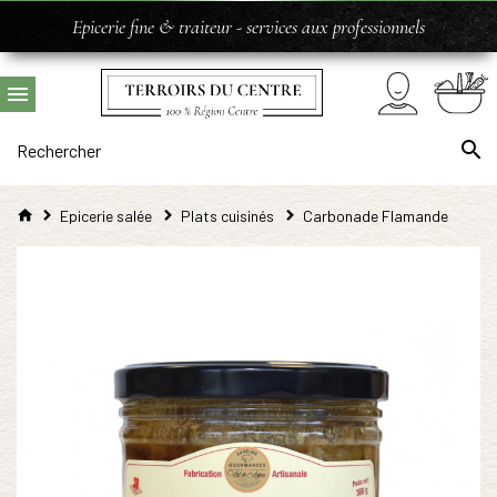
Epicerie fine & traiteur - services aux professionnels
Epicerie salée
Plats cuisinés
Carbonade Flamande