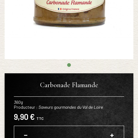
Carbonade Flamande
360g
Producteur :
Saveurs gourmandes du Val de Loire
9,90 €
TTC
−
+